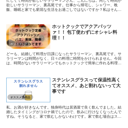
忙しくて時間が欲しいサラリーマンさん、こんにちは。同じく時間が
欲しいサラリーマン、裏高尾です。仕事から帰宅し、シャワー、晩
飯、睡眠と家でも窮屈な生活をお過ごしではないですか？私はそんな
生活の中に少しでもゆとりを入れたく、時短生活に命をかけて...
ホットクックでアクアパッツ
ァ！！ 包丁使わずにオシャレ料
理！！
ホットクック
どーも、結婚して料理が日課になったサラリーマン、裏高尾です。サ
ラリーマンは時間がなく、日々の料理に時間をかけられません。今回
は、時間がないサラリーマンでもホットクックで簡単に作れる料理
「アクアパッツァ」を紹介します。ホットクック持っていなか...
ステンレスグラスって保温性高く
てオススメ、あと割れないって大
事です
オススメ愛用品
私、お酒が好きなんです。独身時代は居酒屋で良く飲んでました。結
婚したタイミングがコロナ禍でしたので、飲みに行けなくなったんで
すね。そうなると、家で飲むしかないわけです。家で飲む場合はステ
ンレスグラスがオススメです。その理由をご紹介していきま...