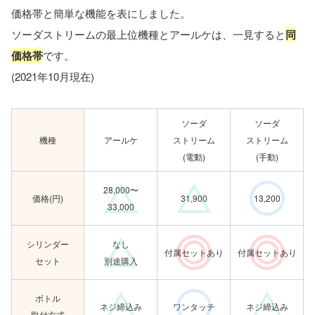
価格帯と簡単な機能を表にしました。
ソーダストリームの最上位機種とアールケは、一見すると
同
価格帯
です。
(2021年10月現在)
ソーダ
ソーダ
機種
アールケ
ストリーム
ストリーム
(電動)
(手動)
28,000〜
価格(円)
31,900
13,200
33,000
シリンダー
なし
付属セットあり
付属セットあり
セット
別途購入
ボトル
ネジ締込み
ワンタッチ
ネジ締込み
取付方式