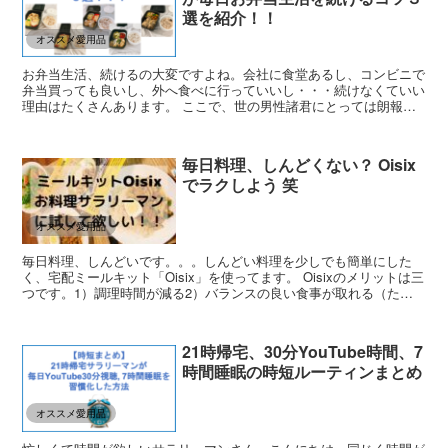
選を紹介！！
オススメ愛用品
お弁当生活、続けるの大変ですよね。会社に食堂あるし、コンビニで
弁当買っても良いし、外へ食べに行っていいし・・・続けなくていい
理由はたくさんあります。 ここで、世の男性諸君にとっては朗報で
す。お弁当生活を続けていると褒められることが多くなりま...
毎日料理、しんどくない？ Oisix
でラクしよう 笑
オススメ愛用品
毎日料理、しんどいです。。。しんどい料理を少しでも簡単にした
く、宅配ミールキット「Oisix」を使ってます。 Oisixのメリットは三
つです。1）調理時間が減る2）バランスの良い食事が取れる（たぶ
ん）3）献立を考える負担が減る そして、Oi...
21時帰宅、30分YouTube時間、7
時間睡眠の時短ルーティンまとめ
オススメ愛用品