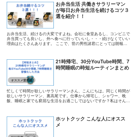
お弁当生活 共働きサラリーマン
が毎日お弁当生活を続けるコツ３
選を紹介！！
オススメ愛用品
お弁当生活、続けるの大変ですよね。会社に食堂あるし、コンビニで
弁当買っても良いし、外へ食べに行っていいし・・・続けなくていい
理由はたくさんあります。 ここで、世の男性諸君にとっては朗報で
す。お弁当生活を続けていると褒められることが多くなりま...
21時帰宅、30分YouTube時間、7
時間睡眠の時短ルーティンまとめ
オススメ愛用品
忙しくて時間が欲しいサラリーマンさん、こんにちは。同じく時間が
欲しいサラリーマン、裏高尾です。仕事から帰宅し、シャワー、晩
飯、睡眠と家でも窮屈な生活をお過ごしではないですか？私はそんな
生活の中に少しでもゆとりを入れたく、時短生活に命をかけて...
ホットクック こんな人にオスス
メ