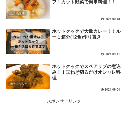
フ！カット野菜で簡単料理！！
お弁当生活
2021.09.18
ホットクックで大量カレー！！ル
ー１箱分(12食)作り置き
お弁当生活
2021.09.11
ホットクックでスペアリブの煮込
み！！玉ねぎ切るだけオシャレ料
理
ホットクック
2021.09.04
スポンサーリンク