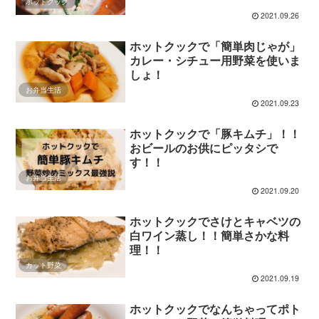
ホットクック
2021.09.26
ホットクックで「簡単肉じゃが」
カレー・シチュー用野菜を使いま
しょ！
お弁当生活
2021.09.23
ホットクックで「豚キムチ」！！
おビールのお供にピッタシで
す！！
お弁当生活
2021.09.20
ホットクックでさけとキャベツの
白ワイン蒸し！！簡単さかな料
理！！
カット野菜
2021.09.19
ホットクックでなんちゃってポト