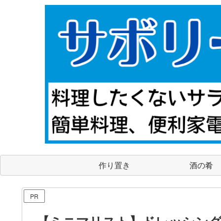
作り置き
酒の肴
PR