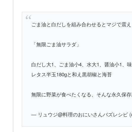
ごま油と白だしを組み合わせるとマジで震え
「無限ごま油サラダ」
白だし大1、ごま油小4、水大1、醤油小1、
レタス半玉180gと和え黒胡椒と海苔
無限に野菜が食べたくなる、そんな永久保
— リュウジ@料理のおにいさんバズレシピ (@o